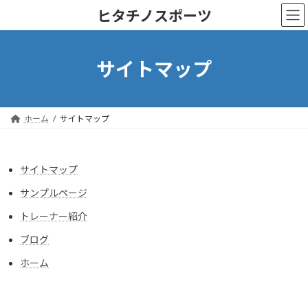
コ
ナ
ヒタチノスポーツ
ン
ビ
テ
ゲ
ン
ー
ツ
シ
サイトマップ
へ
ョ
ス
ン
キ
に
ッ
移
ホーム
サイトマップ
プ
動
サイトマップ
サンプルページ
トレーナー紹介
ブログ
ホーム