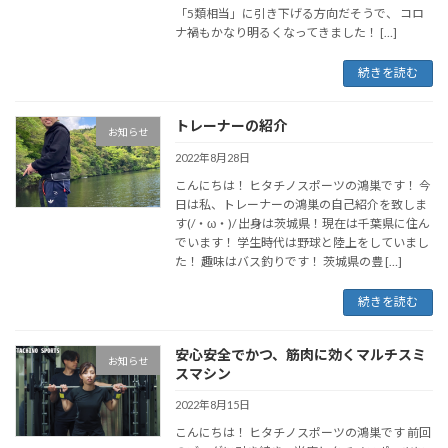
「5類相当」に引き下げる方向だそうで、 コロ
ナ禍もかなり明るくなってきました！ […]
続きを読む
トレーナーの紹介
お知らせ
2022年8月28日
こんにちは！ ヒタチノスポーツの鴻巣です！ 今
日は私、トレーナーの鴻巣の自己紹介を致しま
す(/・ω・)/ 出身は茨城県！現在は千葉県に住ん
でいます！ 学生時代は野球と陸上をしていまし
た！ 趣味はバス釣りです！ 茨城県の豊 […]
続きを読む
安心安全でかつ、筋肉に効くマルチスミ
お知らせ
スマシン
2022年8月15日
こんにちは！ ヒタチノスポーツの鴻巣です 前回