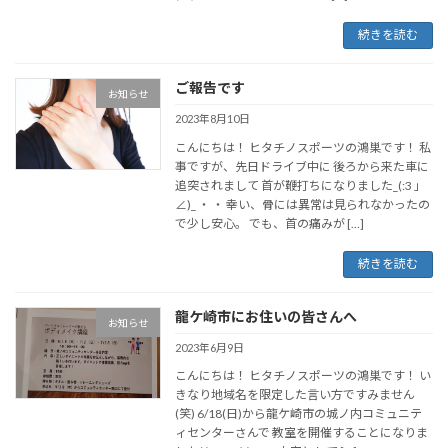
続きを読む
ご報告です
お知らせ
2023年8月10日
こんにちは！ ヒタチノスポーツの鴻巣です！ 私
事ですが、先日ドライブ中に 後ろから来た車に
追突されまして 首が鞭打ちになりました_(:3 」
∠)_ ・ ・ 幸い、骨には異常は見られなかったの
で少し安心。 でも、首の痛みが […]
続きを読む
龍ケ崎市にお住いの皆さんへ
お知らせ
2023年6月9日
こんにちは！ ヒタチノスポーツの鴻巣です！ い
きなり地域名を限定した言い方ですみません
(笑) 6/18(日)から龍ケ崎市の城ノ内コミュニテ
ィセンターさんで 教室を開催することになりま