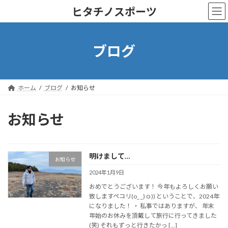
コ
ナ
ヒタチノスポーツ
ン
ビ
テ
ゲ
ン
ー
ツ
シ
ブログ
へ
ョ
ス
ン
キ
に
ッ
移
ホーム
ブログ
お知らせ
プ
動
お知らせ
明けまして…
お知らせ
2024年1月9日
おめでとうございます！ 今年もよろしくお願い
致しますペコリ(o_ _)ｏ)) ということで、2024年
になりました！ ・ 私事ではありますが、 年末
年始のお休みを頂戴して旅行に行ってきました
(笑) それもずっと行きたかっ […]