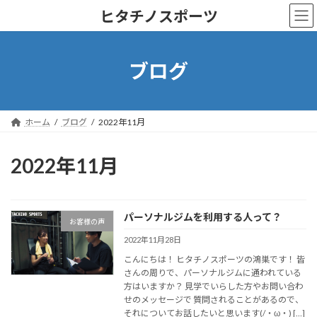
コ
ナ
ヒタチノスポーツ
ン
ビ
テ
ゲ
ン
ー
ツ
シ
ブログ
へ
ョ
ス
ン
キ
に
ッ
移
ホーム
ブログ
2022年11月
プ
動
2022年11月
パーソナルジムを利用する人って？
お客様の声
2022年11月28日
こんにちは！ ヒタチノスポーツの鴻巣です！ 皆
さんの周りで、パーソナルジムに通われている
方はいますか？ 見学でいらした方やお問い合わ
せのメッセージで 質問されることがあるので、
それについてお話したいと思います(/・ω・) […]