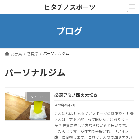
コ
ナ
ヒタチノスポーツ
ン
ビ
テ
ゲ
ン
ー
ツ
シ
ブログ
へ
ョ
ス
ン
キ
に
ッ
移
ホーム
ブログ
パーソナルジム
プ
動
パーソナルジム
必須アミノ酸の大切さ
ダイエット
2023年3月21日
こんにちは！ ヒタチノスポーツの鴻巣です！ 皆
さんは「アミノ酸」って聞いたことあります
か？ 栄養に詳しい方ならわかると思います。
「たんぱく質」が体内で分解され、「アミノ
酸」に変換します。 これは、人間の血や肉を形